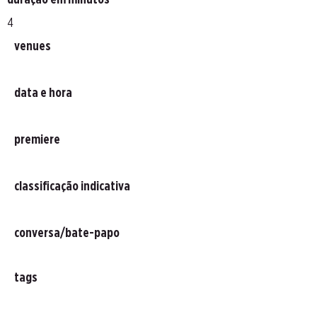
duração em minutos
4
venues
data e hora
premiere
classificação indicativa
conversa/bate-papo
tags