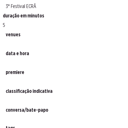
3° Festival ECRÃ
duração em minutos
5
venues
data e hora
premiere
classificação indicativa
conversa/bate-papo