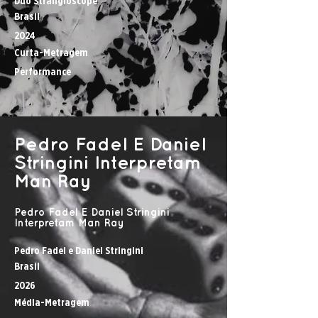
Duo Strangloscope
Brasil
2024
Curta-Metragem
Performance
Pedro Fadel E Daniel
Stringini Interpretam
Man Ray
Pedro Fadel E Daniel Stringini
Interpretam Man Ray
Pedro Fadel e Daniel Stringini
Brasil
2026
Média-Metragem