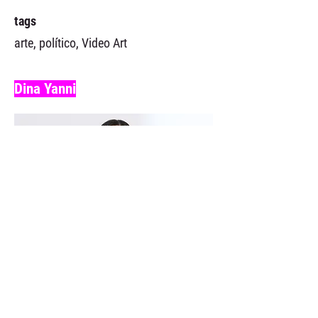
tags
arte, político, Video Art
Dina Yanni
Dina Farida Zahia Yanni is an
Austrian–Egyptian video artist and