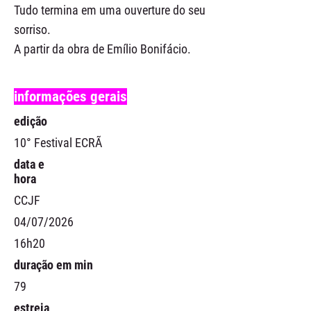
Tudo termina em uma ouverture do seu
sorriso.
A partir da obra de Emílio Bonifácio.
informações gerais
edição
10° Festival ECRÃ
data e
hora
CCJF
04/07/2026
16h20
duração em min
79
estreia