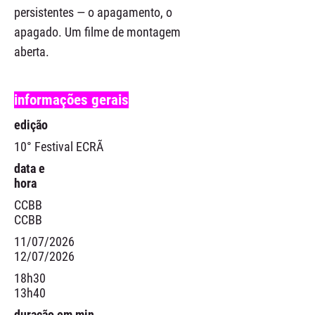
persistentes — o apagamento, o
apagado. Um filme de montagem
aberta.
informações gerais
edição
10° Festival ECRÃ
data e
hora
CCBB
CCBB
11/07/2026
12/07/2026
18h30
13h40
duração em min