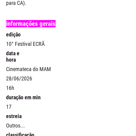
para CA).
informações gerais
edição
10° Festival ECRÃ
data e
hora
Cinemateca do MAM
28/06/2026
16h
duração em min
17
estreia
Outros...
classificação