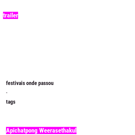
trailer
festivais onde passou
-
tags
Apichatpong Weerasethakul