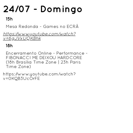
24/07 - Domingo
15h
Mesa Redonda - Games no ECRÃ
https://www.youtube.com/watch?
v=6gJVxUQKBhk
18h
Encerramento Online - Performance -
FIBONACCI ME DEIXOU HARDCORE
(18h Brasília Time Zone | 23h Paris
Time Zone)
https://www.youtube.com/watch?
v=0KQB3UcOrFE