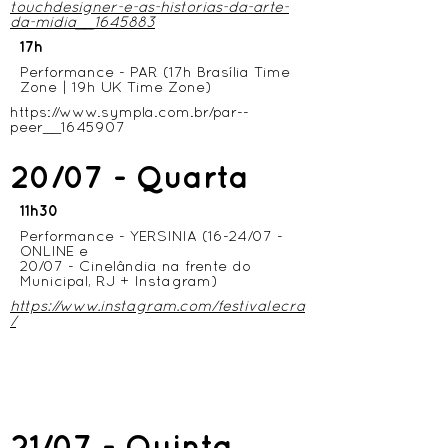
touchdesigner-e-as-historias-da-arte-
da-midia__1645883
17h
Performance - PAR (17h Brasília Time
Zone | 19h UK Time Zone)
https://www.sympla.com.br/par--
peer__1645907
20/07 - Quarta
11h30
Performance - YERSINIA (16-24/07 -
ONLINE e
20/07 - Cinelândia na frente do
Municipal, RJ + Instagram)
https://www.instagram.com/festivalecra
/
21/07 - Quinta