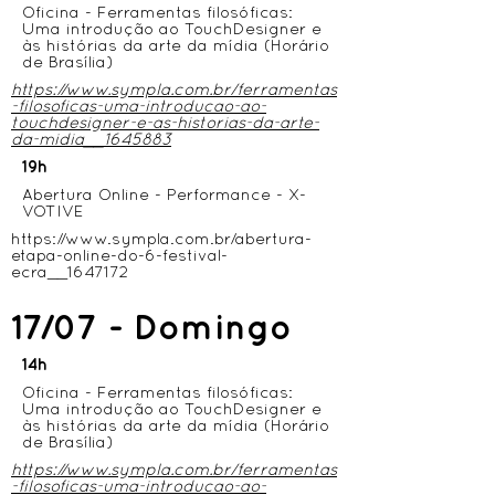
Oficina - Ferramentas filosóficas:
Uma introdução ao TouchDesigner e
às histórias da arte da mídia (Horário
de Brasília)
https://www.sympla.com.br/ferramentas
-filosoficas-uma-introducao-ao-
touchdesigner-e-as-historias-da-arte-
da-midia__1645883
19h
Abertura Online - Performance - X-
VOTIVE
https://www.sympla.com.br/abertura-
etapa-online-do-6-festival-
ecra__1647172
17/07 - Domingo
14h
Oficina - Ferramentas filosóficas:
Uma introdução ao TouchDesigner e
às histórias da arte da mídia (Horário
de Brasília)
https://www.sympla.com.br/ferramentas
-filosoficas-uma-introducao-ao-