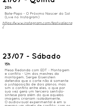
20h
Bate-Papo - O Próximo Nascer do Sol
(Live no Instagram)
https://www.instagram.com/festivalecra
/
23/07 - Sábado
15h
Mesa Redonda com EDT - Montagem
e conflito - Um dos mestres da
montagem, Sergei Eisenstein
defendia que o corte não é somente
a justaposição de dois planos, mas
sim o conflito entre eles, o que por
sua vez gera um terceiro sentido-
síntese para além do que aquelas
imagens criariam isoladamente.
O audiovisual experimental é em si
mesmo um objeto de conflito: com as