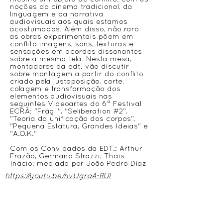
noções do cinema tradicional, da
linguagem e da narrativa
audiovisuais aos quais estamos
acostumados. Além disso, não raro
as obras experimentais põem em
conflito imagens, sons, texturas e
sensações em acordes dissonantes
sobre a mesma tela. Nesta mesa,
montadores da edt. vão discutir
sobre montagem a partir do conflito
criado pela justaposição, corte,
colagem e transformação dos
elementos audiovisuais nas
seguintes Videoartes do 6° Festival
ECRÃ: "Frágil", "Seliberation #2",
"Teoria da unificação dos corpos",
"Pequena Estatura, Grandes Ideias" e
"A.O.K."
Com os Convidados da EDT.: Arthur
Frazão, Germano Strazzi, Thais
Inácio; mediada por João Pedro Diaz
https://youtu.be/nvUgraA-RUI