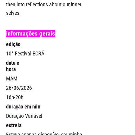
then into reflections about our inner
selves.
informações gerais
edição
10° Festival ECRÃ
data e
hora
MAM
26/06/2026
16h-20h
duração em min
Duração Variável
estreia
Esteve apenas disponível em minha