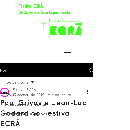
Festival ECRÃ
de Cinema e Arte Experimental
Post
Todos posts
Festival ECRÃ
Todos posts
17 de mai. de 2019
1 min de leitura
Paul Grivas e Jean-Luc
publicações próprias
Godard no Festival
publicações externas
ECRÃ