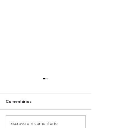
Comentários
Chiclete no C
Festival ECRÃ exibirá
Escreva um comentário